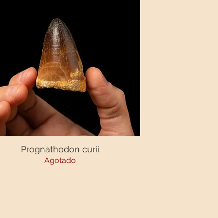
Prognathodon curii
Vista rápida
Agotado