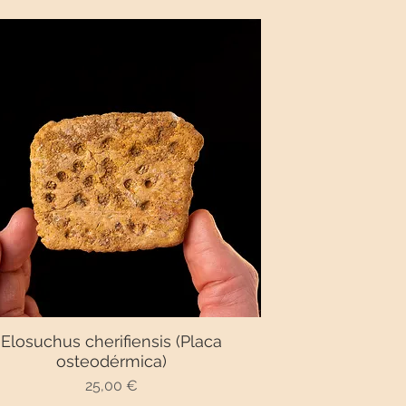
Elosuchus cherifiensis (Placa
Vista rápida
osteodérmica)
Precio
25,00 €