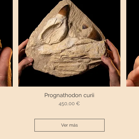
Prognathodon curii
Vista rápida
Precio
450,00 €
Ver más