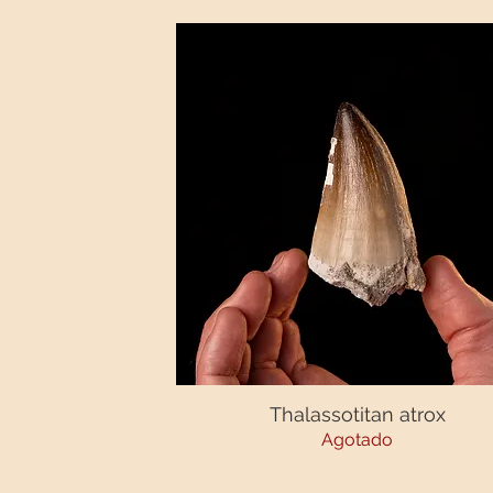
Thalassotitan atrox
Vista rápida
Agotado