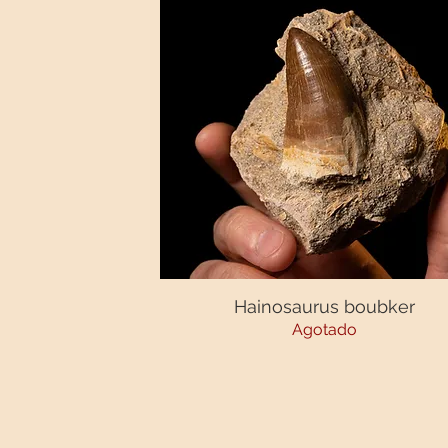
Hainosaurus boubker
Vista rápida
Agotado