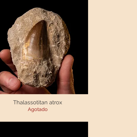
Thalassotitan atrox
Vista rápida
Agotado