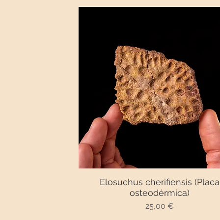
Elosuchus cherifiensis (Placa
Vista rápida
osteodérmica)
Precio
25,00 €