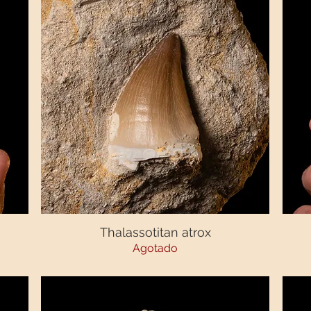
Thalassotitan atrox
Vista rápida
Agotado