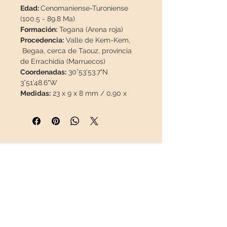
Edad:
Cenomaniense-Turoniense
(100.5 - 89.8 Ma)
Formación:
Tegana (Arena roja)
Procedencia:
Valle de Kem-Kem,
Begaa, cerca de Taouz, provincia
de Errachidía (Marruecos)
Coordenadas:
30°53'53.7"N
3°51'48.6"W
Medidas:
23 x 9 x 8 mm / 0,90 x
0,35 x 0,31"
Peso:
1,6 g
Descripción: Gran oportunidad de
adquirir un diente de cocodrilo del
Cretácico, natural y bien
INFORMACIÓN
conservado, a un precio asequible.
Diente 100% natural, sin
Sobre nosotros
reparaciones ni pintura.
Contacto
Envíos
Información:
Los lechos de Kem
Política de Devoluciones
Kem se encuentran situados a lo
REDES SOCIALES
largo de la frontera de Marruecos