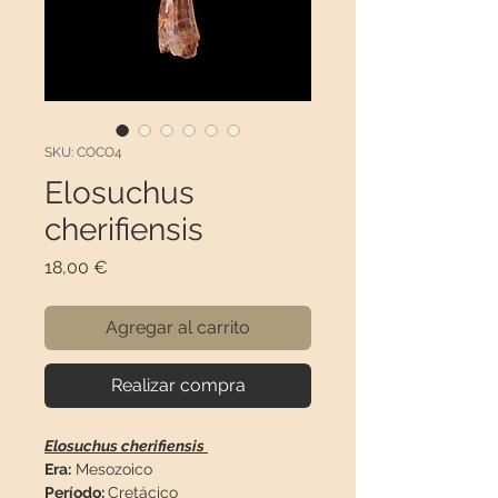
SKU: COCO4
Elosuchus
cherifiensis
Precio
18,00 €
Agregar al carrito
Realizar compra
Elosuchus cherifiensis
Era:
Mesozoico
Período:
Cretácico