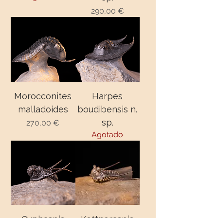
290,00 €
Precio
Morocconites
Harpes
malladoides
boudibensis n.
sp.
270,00 €
Precio
Agotado