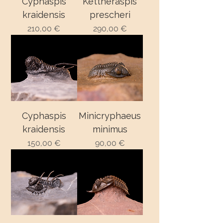
Cyphaspis
Kettneraspis
kraidensis
prescheri
210,00 €
290,00 €
Precio
Precio
Cyphaspis
Minicryphaeus
kraidensis
minimus
150,00 €
90,00 €
Precio
Precio