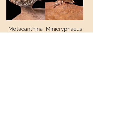
Metacanthina
Minicryphaeus
issoumourensis
minimus
& Reedops sp.
90,00 €
Precio
290,00 €
Precio
Metacanthina
issoumourensis
290,00 €
Precio