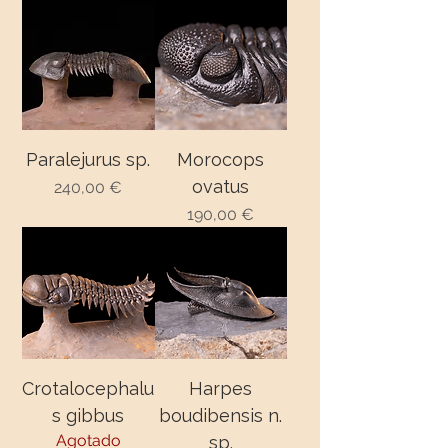
Paralejurus sp.
Morocops
ovatus
240,00 €
Precio
190,00 €
Precio
Crotalocephalu
Harpes
s gibbus
boudibensis n.
Agotado
sp.