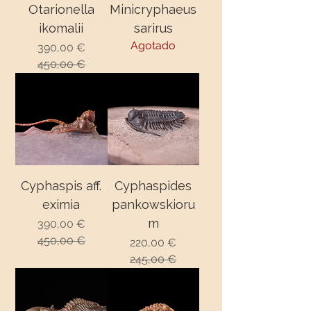
Otarionella
Minicryphaeus
ikomalii
sarirus
Agotado
390,00 €
Precio
Precio de oferta
450,00 €
Cyphaspis aff.
Cyphaspides
eximia
pankowskioru
m
390,00 €
Precio
Precio de oferta
450,00 €
220,00 €
Precio
Precio de oferta
245,00 €