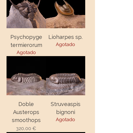
Psychopyge
Lioharpes sp.
Agotado
termierorum
Agotado
Doble
Struveaspis
Austerops
bignoni
Agotado
smoothops
320,00 €
Precio