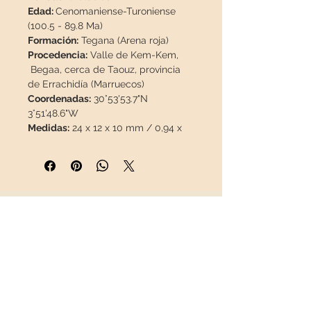
Edad:
Cenomaniense-Turoniense
(100.5 - 89.8 Ma)
Formación:
Tegana (Arena roja)
Procedencia:
Valle de Kem-Kem,
Begaa, cerca de Taouz, provincia
de Errachidía (Marruecos)
Coordenadas:
30°53'53.7"N
3°51'48.6"W
Medidas:
24 x 12 x 10 mm / 0,94 x
0,47 x 0,39"
Peso:
2,8 g
Descripción: Gran oportunidad de
adquirir un diente de cocodrilo del
Cretácico, natural y bien
INFORMACIÓN
conservado, a un precio asequible.
Diente 100% natural, sin
Sobre nosotros
reparaciones ni pintura.
Contacto
Envíos
Información:
Los lechos de Kem
Política de Devoluciones
Kem se encuentran situados a lo
REDES SOCIALES
largo de la frontera de Marruecos