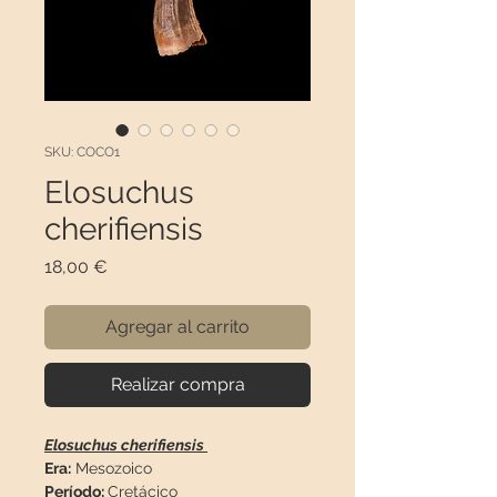
SKU: COCO1
Elosuchus
cherifiensis
Precio
18,00 €
Agregar al carrito
Realizar compra
Elosuchus cherifiensis
Era:
Mesozoico
Período:
Cretácico