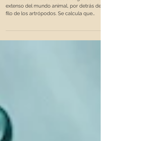
El filo de los moluscos es el segundo más
extenso del mundo animal, por detrás del
filo de los artrópodos. Se calcula que
pueden existir...