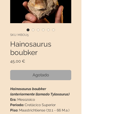
SKU: MBOU5
Hainosaurus
boubker
Precio
45,00 €
Agotado
Hainosaurus boubker
(anteriormente llamado Tylosaurus)
Era:
Mesozoico
Periodo:
Cretácico Superior
Piso:
Maastrichtiense (72.1 - 66 M.a.)