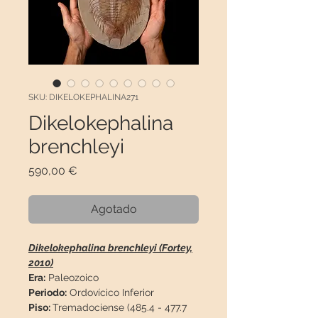
SKU: DIKELOKEPHALINA271
Dikelokephalina
brenchleyi
Precio
590,00 €
Agotado
Dikelokephalina brenchleyi (Fortey,
2010)
Era:
Paleozoico
Periodo:
Ordovícico Inferior
Piso:
Tremadociense (485.4 - 477.7