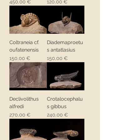
Precio
Precio
450,00 €
120,00 €
Coltraneia cf.
Diademaproetu
oufatenensis
s antatlasius
Precio
Precio
150,00 €
150,00 €
Declivolithus
Crotalocephalu
alfredi
s gibbus
Precio
Precio
270,00 €
240,00 €