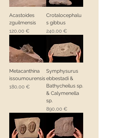
Acastoides
Crotalocephalu
zguilmensis
s gibbus
Precio
Precio
120,00 €
240,00 €
Metacanthina
Symphysurus
issoumourensis
ebbestadi &
Bathycheilus sp.
Precio
180,00 €
& Calymenella
sp.
Precio
890,00 €