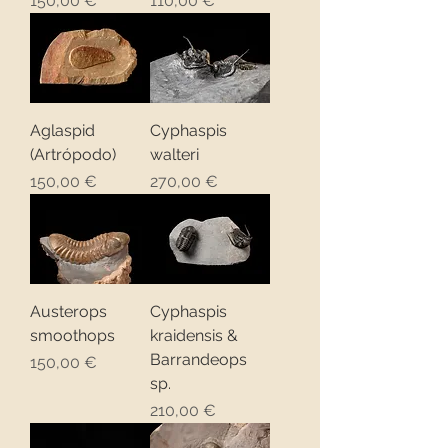
150,00 €
110,00 €
Aglaspid
Cyphaspis
(Artrópodo)
walteri
Precio
Precio
150,00 €
270,00 €
Austerops
Cyphaspis
smoothops
kraidensis &
Barrandeops
Precio
150,00 €
sp.
Precio
210,00 €