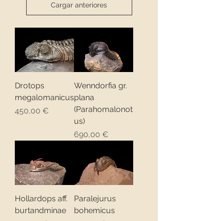
Cargar anteriores
Drotops
Wenndorfia gr.
megalomanicus
plana
(Parahomalonot
Precio
450,00 €
us)
Precio
690,00 €
Hollardops aff.
Paralejurus
burtandminae
bohemicus