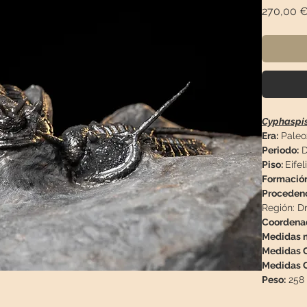
270,00 
Cyphaspis
Era:
Paleo
Periodo:
D
Piso:
Eifel
Formación
Proceden
Región:
Dr
Coordena
Medidas m
Medidas C
Medidas C
Peso:
258 
Descripci