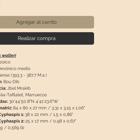
Precio
€
Agregar al carrito
Realizar compra
 walteri
zoico
evónico medio
iense (393.3 - 387.7 M.a.)
:
Bou Dib
cia:
Jbel
Mrakib
âa-Tafilalet, Marruecos
das:
30°44'50.8"N 4°41'23.6"W
atriz:
84 x 80 x 27 mm / 3,31 x 3,15 x 1,06"
yphaspis 1:
38 x 22 mm / 1,5 x 0,86"
yphaspis 2:
25 x 17 mm / 0,98 x 0,67"
g / 0,569 lb
ón: Única asociación doble de esta especie