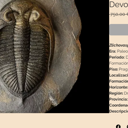
Devo
 750,00 
Zlichovas
Era:
Paleo
Periodo:
D
Formación
Piso:
Prag
Localizac
Formació
Horizonte:
Región:
Dr
Provincia
Coordena
Descripció
trata de l
el cuerpo