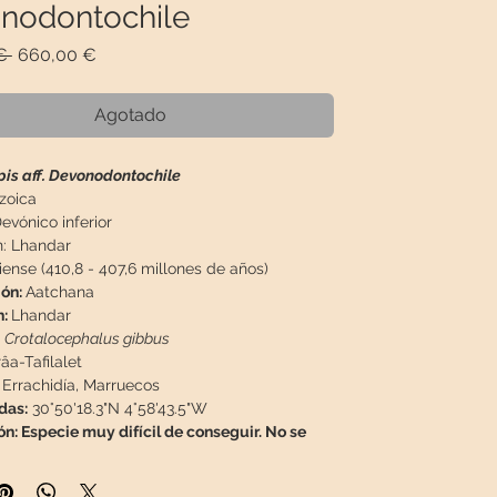
nodontochile
Precio
Precio
€ 
660,00 €
de
oferta
Agotado
pis aff. Devonodontochile
zoica
evónico inferior
:
Lhandar
iense (410,8 - 407,6 millones de años)
ión:
Aatchana
n:
Lhandar
Crotalocephalus gibbus
âa-Tafilalet
:
Errachidía, Marruecos
das:
30°50'18.3"N 4°58'43.5"W
n: Especie muy difícil de conseguir. No se
a especie
O. spinifera
ni
O. rugosa
, porque todo
 está cubierto de pústulas.
Fósil 100%