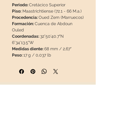
Periodo:
Cretácico Superior
Piso:
Maastrichtiense (72.1 - 66 M.a.)
Procedencia:
Oued Zem (Marruecos)
Formación:
Cuenca de Abdoun
Ouled
Coordenadas:
32°50'40.7"N
6°34'13.5"W
Medidas diente:
68 mm / 2,67"
Peso:
17
g / 0,037 lb
Descripción:
El esmalte de
esta pieza es 100% natural, no
posee restauración ni pintura.
Esta pieza viajará
asegurada
en un
INFORMACIÓN
paquete especial para que llegue
en perfecto estado.
Sobre nosotros
Contacto
Envíos
Política de Devoluciones
REDES SOCIALES