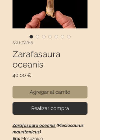
SKU: ZAR16
Zarafasaura
oceanis
Precio
40,00 €
Agregar al carrito
Realizar compra
Zarafasaura oceanis
(Plesiosaurus
mauritanicus)
Era:
Mesozoico