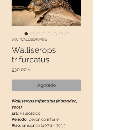
SKU: WALLISEROPS32
Walliserops
trifurcatus
Precio
930,00 €
Agotado
Walliserops trifurcatus (Morzadec,
2001)
Era:
Paleozoico
Periodo:
Devónico inferior
Piso:
Emsiense (407.6 - 393.3