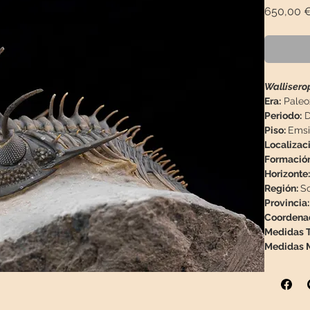
650,00 
Walliserop
Era:
Paleo
Periodo:
D
Piso:
Emsi
Localizac
Formación
Horizonte:
Región:
S
Provincia:
Coordena
Medidas Tr
Medidas M
Peso:
291g
Descripci
conservado
otro trilob