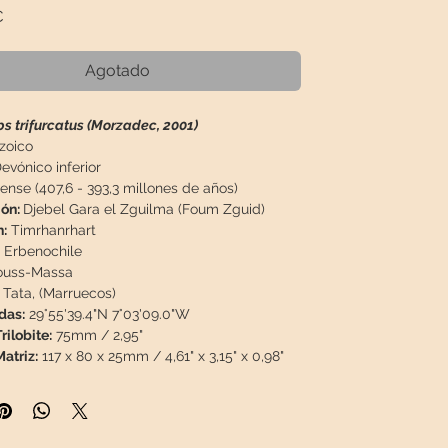
Precio
€
Agotado
s trifurcatus (Morzadec, 2001)
zoico
evónico inferior
ense (407,6 - 393,3 millones de años)
ión:
Djebel Gara el Zguilma (Foum Zguid)
:
Timrhanrhart
Erbenochile
ouss-Massa
Tata, (Marruecos)
das:
29°55'39.4"N 7°03'09.0"W
ilobite:
75mm / 2,95"
atriz:
117 x 80 x 25mm / 4,61" x 3,15" x 0,98"
 / 0,641lb
ón:
Fósil limpiado con chorro de arena, bien
, 100% natural, sin restauración ni espinas de
ite o pintura.