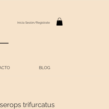
Inicia Sesión/Regístrate
S
ACTO
BLOG
serops trifurcatus