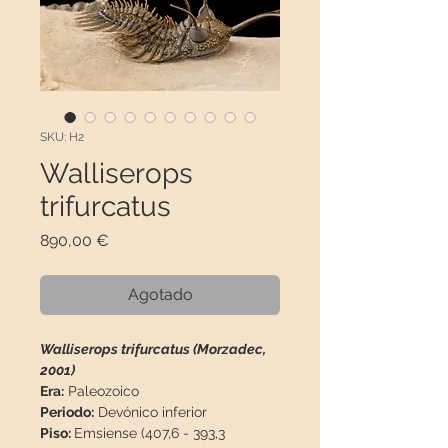
SKU: H2
Walliserops
trifurcatus
Precio
890,00 €
Agotado
Walliserops trifurcatus (Morzadec,
2001)
Era:
Paleozoico
Periodo:
Devónico inferior
Piso:
Emsiense (407,6 - 393,3