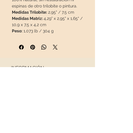
espinas de otro trilobite o pintura.
Medidas Trilobite:
2,95" / 7,5 cm
Medidas Matriz:
4,29" x 2,95" x 1,65" /
10,9 x 7,5 x 4,2 cm
Peso:
1,073 lb / 304 g
Esta pieza viajará en un
paquete
asegurado
en una caja
especial.
INFORMACIÓN
Sobre nosotros
Contacto
Envíos
Política de Devoluciones
REDES SOCIALES
NEWSLETTER