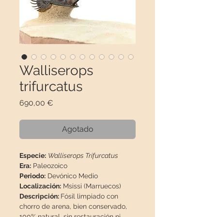
Walliserops
trifurcatus
Precio
690,00 €
Agotado
Especie:
Walliserops Trifurcatus
Era:
Paleozoico
Periodo:
Devónico Medio
Localización:
Msissi (Marruecos)
Descripción:
Fósil limpiado con
chorro de arena, bien conservado,
100% natural, sin restauración ni