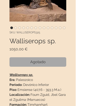
SKU: WALLISEROPS325
Walliserops sp.
Precio
1050,00 €
Agotado
Walliserops sp.
Era:
Paleozoico
Periodo:
Devónico Inferior
Piso:
Emsiense (407.6 - 393.3 M.a.)
Localización:
Foum Zguid, Jbel Gara
el Zguilma (Marruecos)
Formación:
Timrhanrhart