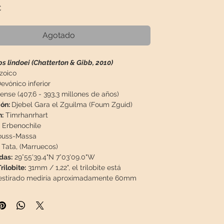
Precio
€
Agotado
s lindoei (Chatterton & Gibb, 2010)
zoico
evónico inferior
ense (407,6 - 393,3 millones de años)
ión:
Djebel Gara el Zguilma (Foum Zguid)
:
Timrhanrhart
Erbenochile
ouss-Massa
Tata, (Marruecos)
das:
29°55'39.4"N 7°03'09.0"W
ilobite:
31mm / 1,22", el trilobite está
 estirado mediría aproximadamente 60mm
atriz:
73 x 63 x 14mm / 2,87" x 2,48" x 0,55"
 / 0,278lb
ón:
Fósil limpiado con chorro de arena, bien
, 100% natural, sin restauración ni espinas de