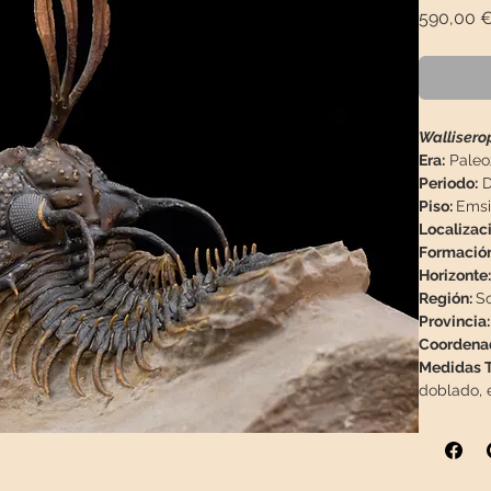
590,00 
Walliserop
Era:
Paleo
Periodo:
D
Piso:
Emsi
Localizac
Formación
Horizonte:
Región:
S
Provincia:
Coordena
Medidas Tr
doblado,
Medidas M
Peso:
126g
Descripci
conservado