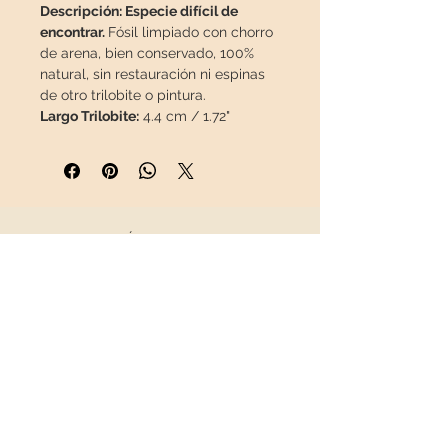
Descripción: Especie difícil de
encontrar.
Fósil limpiado con chorro
de arena, bien conservado, 100%
natural, sin restauración ni espinas
de otro trilobite o pintura.
Largo Trilobite:
4.4 cm / 1.72"
Esta pieza viajará en un
paquete
asegurado
en una caja
especial.
INFORMACIÓN
Sobre nosotros
Contacto
Envíos
Política de Devoluciones
REDES SOCIALES