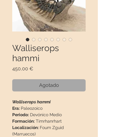
Walliserops
hammi
Precio
450,00 €
Agotado
Walliserops hammi
Era:
Paleozoico
Periodo:
Devónico Medio
Formación:
Timrhanrhart
Localización:
Foum Zguid
(Marruecos)