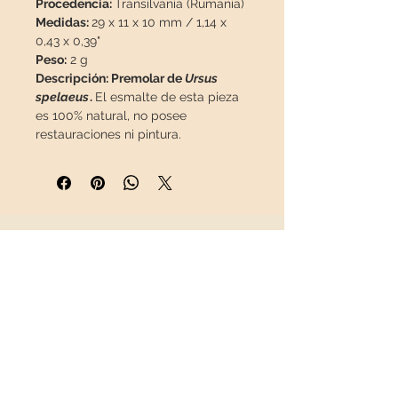
Procedencia:
Transilvania (Rumanía)
Medidas:
29 x 11 x 10 mm / 1,14 x
0,43 x 0,39"
Peso:
2 g
Descripción: Premolar de
Ursus
spelaeus
.
El esmalte de esta pieza
es 100% natural, no posee
restauraciones ni pintura.
Esta pieza viajará
asegurada
en un
paquete especial para que llegue
en perfecto estado.
INFORMACIÓN
Sobre nosotros
Contacto
Envíos
Política de Devoluciones
REDES SOCIALES