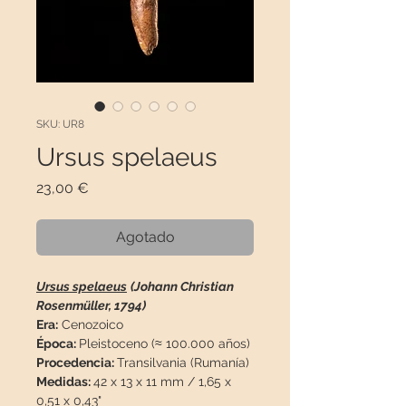
SKU: UR8
Ursus spelaeus
Precio
23,00 €
Agotado
Ursus spelaeus
(Johann Christian
Rosenmüller, 1794)
Era:
Cenozoico
Época:
Pleistoceno (≈ 100.000 años)
Procedencia:
Transilvania (Rumanía)
Medidas:
42 x 13 x 11 mm / 1,65 x
0,51 x 0,43"