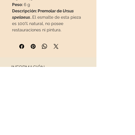
Peso:
6 g
Descripción: Premolar de
Ursus
spelaeus
.
El esmalte de esta pieza
es 100% natural, no posee
restauraciones ni pintura.
Esta pieza viajará
asegurada
en un
paquete especial para que llegue
en perfecto estado.
INFORMACIÓN
Sobre nosotros
Contacto
Envíos
Política de Devoluciones
REDES SOCIALES
NEWSLETTER