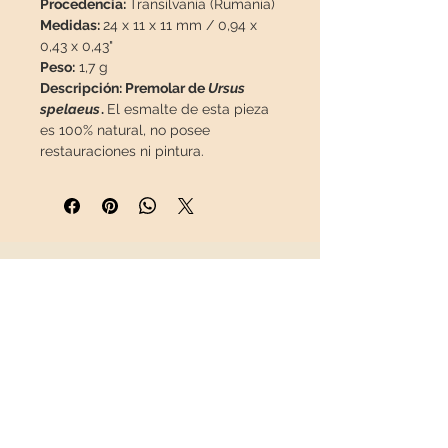
Procedencia:
Transilvania (Rumanía)
Medidas:
24 x 11 x 11 mm / 0,94 x
0,43 x 0,43"
Peso:
1,7 g
Descripción: Premolar de
Ursus
spelaeus
.
El esmalte de esta pieza
es 100% natural, no posee
restauraciones ni pintura.
Esta pieza viajará
asegurada
en un
paquete especial para que llegue
en perfecto estado.
INFORMACIÓN
Sobre nosotros
Contacto
Envíos
Política de Devoluciones
REDES SOCIALES