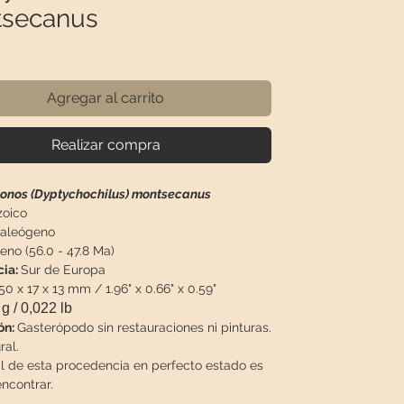
secanus
recio
Agregar al carrito
Realizar compra
nos (Dyptychochilus) montsecanus
oico
aleógeno
no (56.0 - 47.8 Ma)
cia:
Sur de Europa
50 x 17 x 13 mm / 1.96" x 0.66" x 0.59"
g / 0,022 lb
ón:
Gasterópodo sin restauraciones ni pinturas.
ral.
al de esta procedencia en perfecto estado es
encontrar.