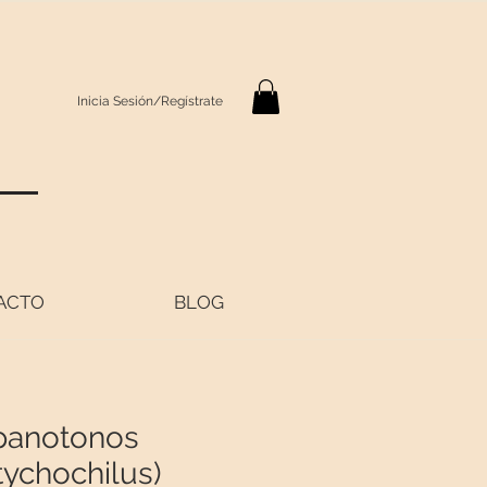
Inicia Sesión/Regístrate
S
ACTO
BLOG
anotonos
tychochilus)