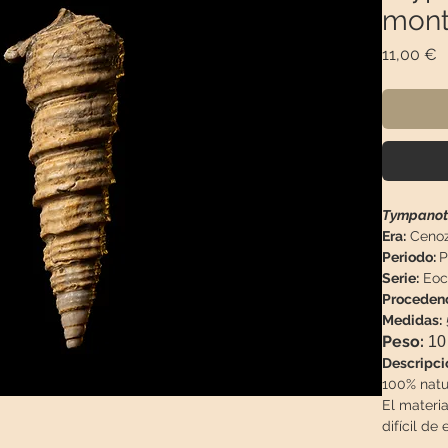
mont
P
11,00 €
Tympanoto
Era:
Cenoz
Periodo:
P
Serie:
Eoce
Proceden
Medidas:
Peso:
10 
Descripci
100% natu
El materi
difícil de 