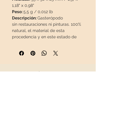
1,18" x 0,98"
Peso:
5,5 g / 0,012 lb
Descripción:
Gasterópodo
sin restauraciones ni pinturas. 100%
natural, el material de esta
procedencia y en este estado de
conservación es
difícil de encontrar
.
Esta pieza viajará en un paquete
asegurado
para que llegue en
perfecto estado.
INFORMACIÓN
Sobre nosotros
Contacto
Envíos
Política de Devoluciones
REDES SOCIALES