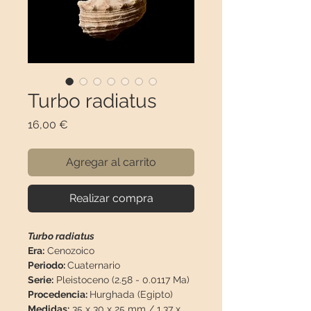
Turbo radiatus
Precio
16,00 €
Agregar al carrito
Realizar compra
Turbo radiatus
Era:
Cenozoico
Periodo:
Cuaternario
Serie:
Pleistoceno (2.58 - 0.0117 Ma)
Procedencia:
Hurghada (Egipto)
Medidas:
35 x 30 x 25 mm / 1,37 x