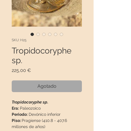
SKU: H25
Tropidocoryphe
sp.
Precio
225,00 €
Agotado
Tropidocoryphe sp.
Era:
Paleozoico
Periodo:
Devónico inferior
Piso:
Pragiense (410.8 - 407.6
millones de años)