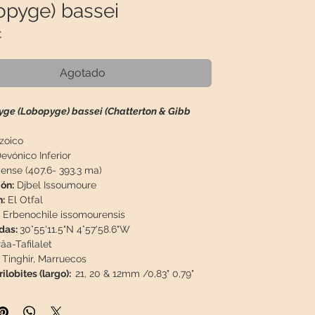
opyge) bassei
Precio
€
Agotado
ge (Lobopyge) bassei (Chatterton & Gibb
zoico
evónico Inferior
nse (407.6- 393.3 ma)
ón:
Djbel Issoumoure
:
El Otfal
Erbenochile issomourensis
das:
30°55'11.5"N 4°57'58.6"W
âa-Tafilalet
Tinghir, Marruecos
ilobites (largo):
21, 20 & 12mm /0,83" 0,79"
atriz:
80 x 67 x 62mm / 3,15, x 2,64" x 2,44"