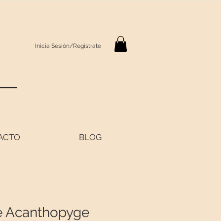
Inicia Sesión/Regístrate
S
ACTO
BLOG
le Acanthopyge