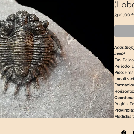
(Lob
390,00 
Acanthopy
2010)
Era:
Paleo
Periodo:
D
Piso:
Emsie
Localizaci
Formación
Horizonte:
Coordena
Región:
Dr
Provincia:
Medidas tr
& 0,47"
Medidas m