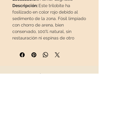
Descripción:
Este trilobite ha
fosilizado en color rojo debido al
sedimento de la zona. Fósil limpiado
con chorro de arena, bien
conservado, 100% natural, sin
restauración ni espinas de otro
trilobite o pintura.
Largo trilobite:
2,8 cm / 1,1"
Ancho trilobite:
2,2 cm / 0,87"
Medidas matriz:
x 7,2 x 6,6 x 3,2 cm
/ 2,83" 2,6" x 1,26"
INFORMACIÓN
Peso:
170 g / 0,37 lb
Sobre nosotros
Esta pieza viajará en un paquete
Contacto
asegurado
en una caja especial.
Envíos
Política de Devoluciones
REDES SOCIALES