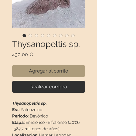
Thysanopeltis sp.
Precio
430,00 €
Agregar al carrito
Realizar compra
Thysanopeltis sp.
Era:
Paleozoico
Periodo:
Devónico
Etapa:
Emsiense -Eifeliense (407,6
-387,7 millones de años)
Localización:
Hamar Laghdad