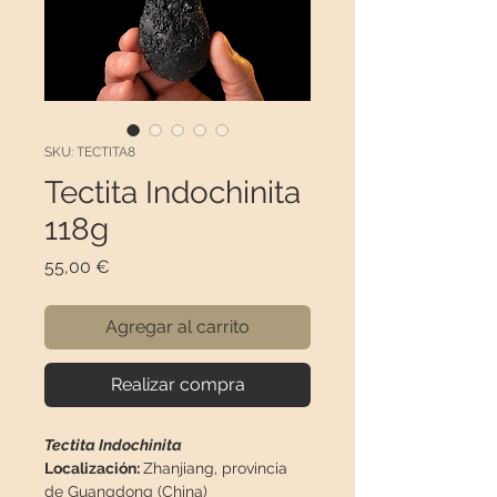
SKU: TECTITA8
Tectita Indochinita
118g
Precio
55,00 €
Agregar al carrito
Realizar compra
Tectita Indochinita
Localización:
Zhanjiang, provincia
de Guangdong (China)