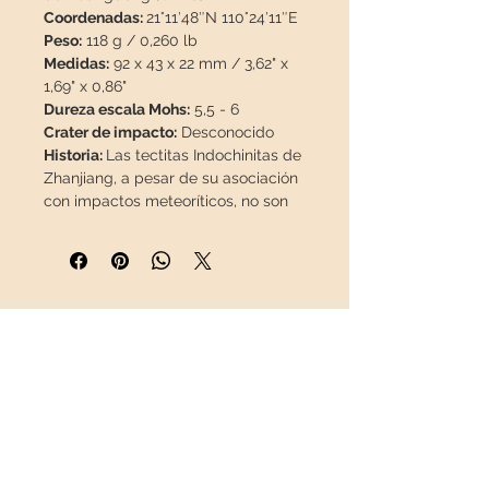
Coordenadas:
21°11′48″N 110°24′11″E
Peso:
118 g / 0,260 lb
Medidas:
92 x 43 x 22 mm / 3,62" x
1,69" x 0,86"
Dureza escala Mohs:
5,5 - 6
Crater de impacto:
Desconocido
Historia:
Las tectitas Indochinitas de
Zhanjiang, a pesar de su asociación
con impactos meteoríticos, no son
meteoritos en sí mismas, ya que no
son restos directos del meteorito. Se
formaron hace aproximadamente
800.000 años durante un evento de
impacto meteorítico. Este evento
INFORMACIÓN
provocó la fusión y vaporización de
rocas y suelo en la región, dando
Sobre nosotros
lugar a la formación de las
Contacto
tectitas. Este vidrio se solidifica
Envíos
rápidamente en el aire, adoptando
Política de Devoluciones
formas aerodinámicas influenciadas
REDES SOCIALES
por la gravedad, mientras cae al