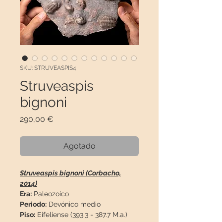
SKU: STRUVEASPIS4
Struveaspis
bignoni
Precio
290,00 €
Agotado
Struveaspis bignoni (Corbacho,
2014)
Era:
Paleozoico
Periodo:
Devónico medio
Piso:
Eifeliense (393.3 - 387.7 M.a.)