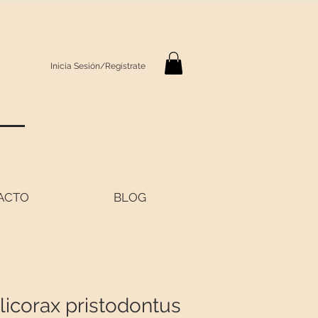
Inicia Sesión/Regístrate
S
ACTO
BLOG
licorax pristodontus