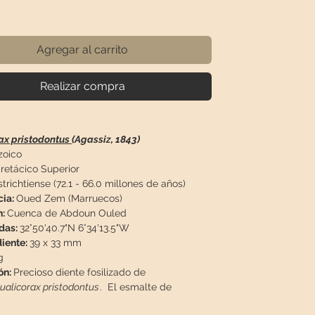
ecio
Agregar al carrito
Realizar compra
ax pristodontus
(Agassiz, 1843)
oico
retácico Superior
richtiense (72.1 - 66.0 millones de años)
cia:
Oued Zem (Marruecos)
n:
Cuenca de Abdoun Ouled
das:
32°50'40.7"N 6°34'13.5"W
iente:
39 x 33 mm
g
ón:
Precioso diente fosilizado de
ualicorax pristodontus
. El esmalte de
 es 100% natural, no posee restauraciones ni