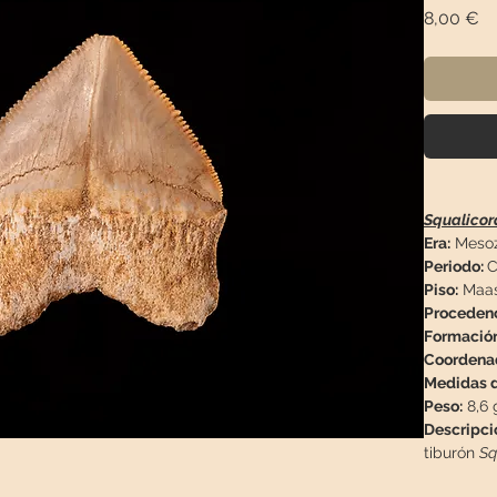
Pr
8,00 €
Squalicor
Era:
Mesoz
Periodo:
C
Piso:
Maast
Proceden
Formació
Coordena
Medidas d
Peso:
8,6 
Descripci
tiburón
Sq
esta pieza