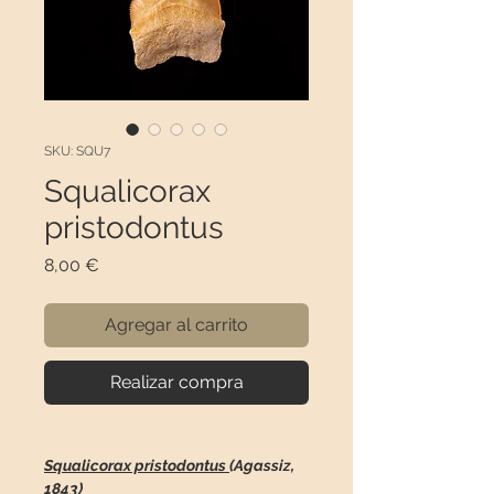
SKU: SQU7
Squalicorax
pristodontus
Precio
8,00 €
Agregar al carrito
Realizar compra
Squalicorax pristodontus
(Agassiz,
1843)