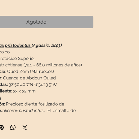
ecio
Agotado
ax pristodontus
(Agassiz, 1843)
oico
retácico Superior
richtiense (72.1 - 66.0 millones de años)
cia:
Oued Zem (Marruecos)
n:
Cuenca de Abdoun Ouled
das:
32°50'40.7"N 6°34'13.5"W
iente:
33 x 32 mm
g
ón:
Precioso diente fosilizado de
ualicorax pristodontus
. El esmalte de
 es 100% natural, no posee restauraciones ni
ón:
La cuenca de Ouled Abdoun se extiende a