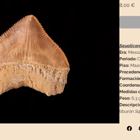
Pr
8,00 €
Squalicor
Era:
Mesoz
Periodo:
C
Piso:
Maast
Proceden
Formació
Coordena
Medidas d
Peso:
6,3 
Descripci
tiburón
Sq
esta pieza
pintura.
Informaci