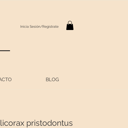
Inicia Sesión/Regístrate
S
ACTO
BLOG
licorax pristodontus