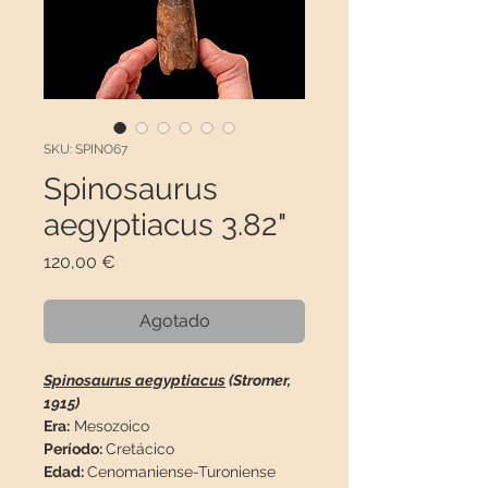
SKU: SPINO67
Spinosaurus
aegyptiacus 3.82"
Precio
120,00 €
Agotado
Spinosaurus aegyptiacus
(Stromer,
1915)
Era:
Mesozoico
Período:
Cretácico
Edad:
Cenomaniense-Turoniense