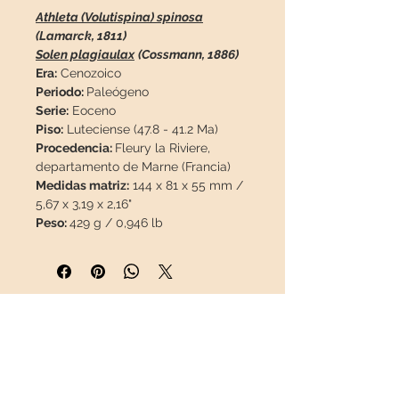
Athleta (Volutispina) spinosa
(Lamarck, 1811)
Solen plagiaulax
(Cossmann, 1886)
Era:
Cenozoico
Periodo:
Paleógeno
Serie:
Eoceno
Piso:
Luteciense (47.8 - 41.2 Ma)
Procedencia:
Fleury la Riviere,
departamento de Marne (Francia)
Medidas matriz:
144 x 81 x 55 mm /
5,67 x 3,19 x 2,16"
Peso:
429 g / 0,946 lb
Descripción:
Estética matriz con
asociación de moluscos fósiles
100% natural, sin reparaciones.
Esta pieza viajará en un paquete
INFORMACIÓN
asegurado
para que llegue en
perfecto estado.
Sobre nosotros
Contacto
Envíos