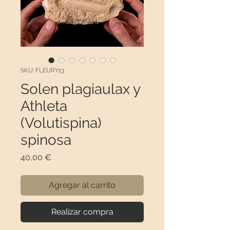
SKU: FLEURY13
Solen plagiaulax y
Athleta
(Volutispina)
spinosa
Precio
40,00 €
Agregar al carrito
Realizar compra