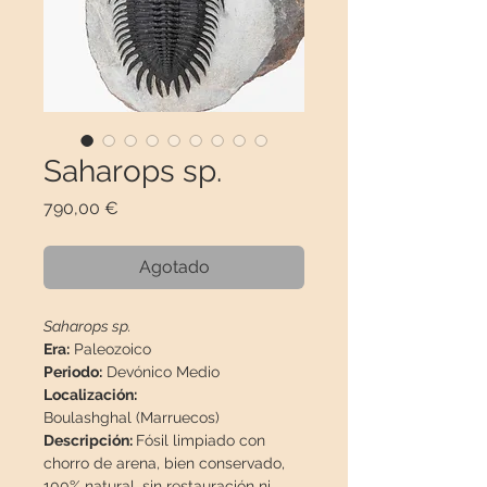
Saharops sp.
Precio
790,00 €
Agotado
Saharops sp.
Era:
Paleozoico
Periodo:
Devónico Medio
Localización:
Boulashghal (Marruecos)
Descripción:
Fósil limpiado con
chorro de arena, bien conservado,
100% natural, sin restauración ni