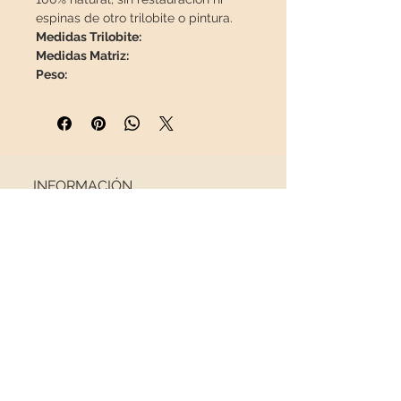
espinas de otro trilobite o pintura.
Medidas Trilobite:
Medidas Matriz:
Peso:
Esta pieza viajará en un
paquete
asegurado
en una caja
especial.
INFORMACIÓN
Sobre nosotros
Contacto
Envíos
Política de Devoluciones
REDES SOCIALES
NEWSLETTER