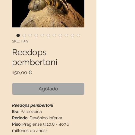
SKU: H59
Reedops
pembertoni
Precio
150,00 €
Agotado
Reedops pembertoni
Era:
Paleozoica
Periodo:
Devónico inferior
Piso:
Pragiense (410,8 - 407,6
millones de años)