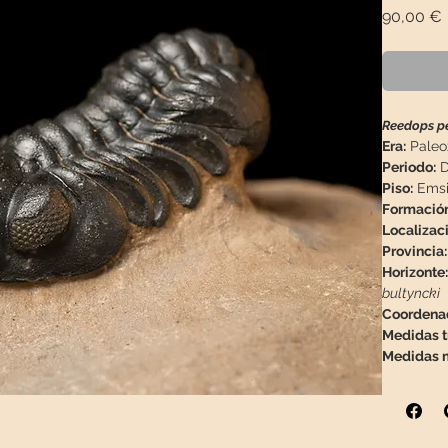
90,00 €
Reedops p
Era:
Paleo
Periodo:
D
Piso:
Emsie
Formación
Localizac
Provincia:
Horizonte:
bultyncki
Coordena
Medidas tr
Medidas m
Peso:
287 
Descripci
conservado
otro trilob