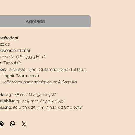
Precio
Agotado
embertoni
zoico
evónico Inferior
nse (407.6- 393.3 M.a.)
:
Tazoulaït
ión:
Taharajat, Djbel Oufatene, Drâa-Tafilalet
Tinghir (Marruecos)
Hollardops burtandmimiorum & Comura
das:
30°48'01.1"N 4°54'20.3"W
ilobite:
29 x 15 mm / 1,10 x 0,59"
atriz:
80 x 73 x 25 mm / 3,14 x 2,87 x 0,98"
g / 0,633 lb
ón:
Fósil limpiado con chorro de arena, bien
, 100% natural, sin restauración ni espinas de
ite o pintura.