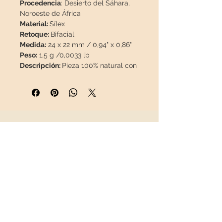
Procedencia
: Desierto del Sáhara,
Noroeste de África
Material:
Sílex
Retoque:
Bifacial
Medida:
24 x 22 mm / 0,94" x 0,86"
Peso:
1,5 g /0,0033 lb
Descripción:
Pieza 100% natural con
hermosa pátina del desierto.
Caja de exposición de regalo.
Esta pieza viajará
asegurada
en un
paquete especial para que llegue
en perfecto estado.
INFORMACIÓN
Sobre nosotros
Contacto
Envíos
Política de Devoluciones
REDES SOCIALES