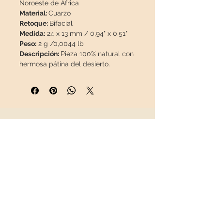
Noroeste de África
Material:
Cuarzo
Retoque:
Bifacial
Medida:
24 x 13 mm / 0,94" x 0,51"
Peso:
2 g /0,0044 lb
Descripción:
Pieza 100% natural con
hermosa pátina del desierto.
Caja de exposición de regalo.
Esta pieza viajará
asegurada
en un
paquete especial para que llegue
en perfecto estado.
INFORMACIÓN
Sobre nosotros
Contacto
Envíos
Política de Devoluciones
REDES SOCIALES