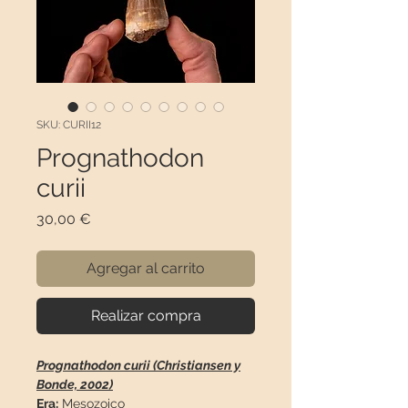
SKU: CURII12
Prognathodon
curii
Precio
30,00 €
Agregar al carrito
Realizar compra
Prognathodon curii (Christiansen y
Bonde, 2002)
Era:
Mesozoico