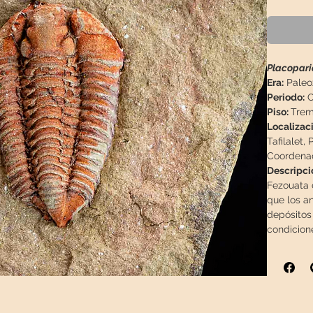
Placopari
Era:
Paleo
Periodo:
O
Piso:
Trem
Localizaci
Tafilalet,
Coordenad
Descripci
Fezouata 
que los a
depósitos
condicion
blandos (a
mezcla de 
rojo anara
Los fósil
y Floiense