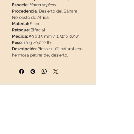
Especie:
Homo sapiens
Procedencia
: Desierto del Sáhara,
Noroeste de África
Material:
Sílex
Retoque:
B
i
facial
Medida:
59 x 25 mm / 2,32" x 0,98"
Peso:
10 g /0,022 lb
Descripción:
Pieza 100% natural con
hermosa pátina del desierto.
Caja de exposición de regalo.
Esta pieza viajará
asegurada
en un
paquete especial para que llegue
en perfecto estado.
INFORMACIÓN
Sobre nosotros
Contacto
Envíos
Política de Devoluciones
REDES SOCIALES