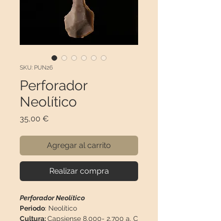
SKU: PUN26
Perforador
Neolítico
Precio
35,00 €
Agregar al carrito
Realizar compra
Perforador Neolítico
Periodo
: Neolítico
Cultura:
Capsiense 8.000- 2.700 a. C