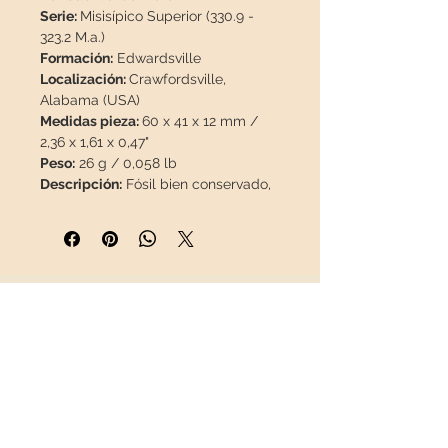
Serie:
Misisípico Superior (330.9 -
323.2 M.a.)
Formación:
Edwardsville
Localización:
Crawfordsville,
Alabama (USA)
Medidas pieza:
60 x 41 x 12 mm /
2,36 x 1,61 x 0,47"
Peso:
26 g / 0,058 lb
Descripción:
Fósil bien conservado,
100% natural, sin restauración.
Esta pieza viajará en un
paquete
asegurado
en una caja
especial.
INFORMACIÓN
Sobre nosotros
Contacto
Envíos
Política de Devoluciones
REDES SOCIALES