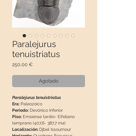
Paralejurus
tenuistriatus
Precio
250,00 €
Agotado
Paralejurus tenuistriatus
Era:
Paleozoico
Periodo:
Devónico Inferior
Piso:
Emsiense tardio- Eifeliano
temprano (407,6- 387,7 ma)
Localización:
Djbel Issoumour
Horizonte:
Quadrops flexuosus