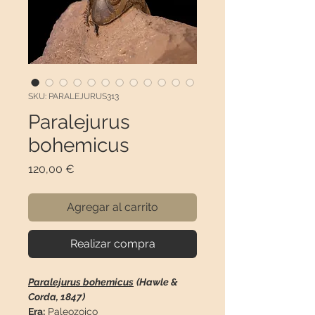
SKU: PARALEJURUS313
Paralejurus
bohemicus
Precio
120,00 €
Agregar al carrito
Realizar compra
Paralejurus bohemicus
(Hawle &
Corda, 1847)
Era:
Paleozoico