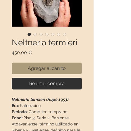
Neltneria termieri
Precio
450,00 €
Agregar al carrito
Realizar compra
Neltneria termieri (Hupé 1953)
Era:
Paleozoico
Periodo:
Cámbrico temprano
Edad:
Piso 3, Serie 2, Baniense,
Atdavaniense, término ultilizado en
Siberia y Ovetiense, definido para la