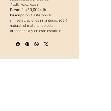
/ 0.87"×0.51"×0.43"
Peso:
2 g / 0,0044 lb
Descripción:
Gasterópodo
sin restauraciones ni pinturas. 100%
natural, el material de esta
procedencia y en este estado de
conservación es
difícil de encontrar
.
Esta pieza viajará en un paquete
asegurado
para que llegue en
perfecto estado.
INFORMACIÓN
Sobre nosotros
Contacto
Envíos
Política de Devoluciones
REDES SOCIALES