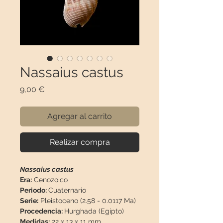
Nassaius castus
Precio
9,00 €
Agregar al carrito
Realizar compra
Nassaius castus
Era:
Cenozoico
Periodo:
Cuaternario
Serie:
Pleistoceno (2.58 - 0.0117 Ma)
Procedencia:
Hurghada (Egipto)
Medidas:
22 x 13 x 11 mm