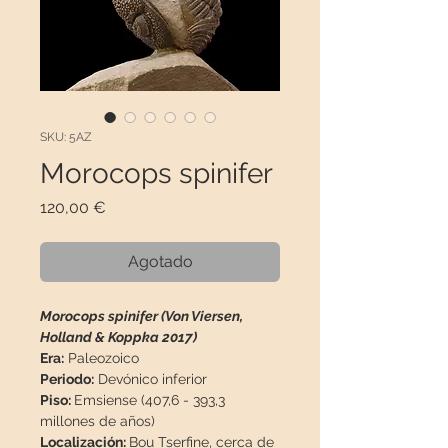
SKU: 5AZ
Morocops spinifer
Precio
120,00 €
Agotado
Morocops spinifer (Von Viersen,
Holland & Koppka 2017)
Era:
Paleozoico
Periodo:
Devónico inferior
Piso:
Emsiense (407,6 - 393,3
millones de años)
Localización:
Bou Tserfine
, cerca de