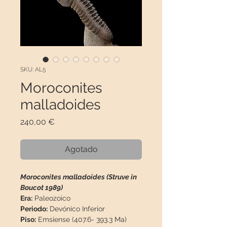
SKU: AL5
Moroconites
malladoides
Precio
240,00 €
Agotado
Moroconites malladoides (Struve in
Boucot 1989)
Era:
Paleozoico
Periodo:
Devónico Inferior
Piso:
Emsiense (407.6- 393.3 Ma)