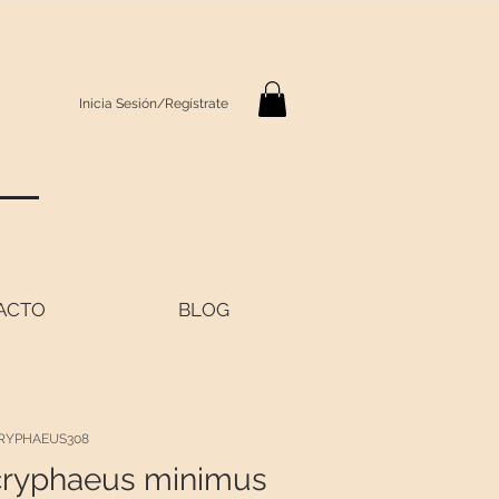
Inicia Sesión/Regístrate
S
ACTO
BLOG
CRYPHAEUS308
cryphaeus minimus