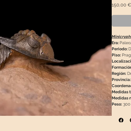
150,00 
Minicryp
Era:
Paleo
Periodo:
D
Piso:
Pragi
Localizaci
Formació
Región:
Dr
Provincia:
Coordena
Medidas tr
Medidas m
Peso:
300 
Descripció
este nivel
Fósil lim
Bien conse