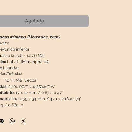
Precio
€
Agotado
haeus minimus
(Morzadec, 2001)
zoico
evónico inferior
ense (410.8 - 407.6 Ma)
ón:
Lghaft (Mimarighane)
n:
Lhandar
âa-Tafilalet
Tinghir, Marruecos
das:
31°06'09.3"N 4°55'48.3"W
ilobite:
17 x 12 mm / 0,67 x 0,47"
atriz:
112 x 55 x 34 mm / 4,41 x 2,16 x 1,34"
g / 0,662 lb
n: Minuciosa limpieza, es difícil encontrar
 de detalle en un ejemplar de esta especie.
piado por manos expertas con chorro de arena.
rvado, 100% natural, sin restauración ni