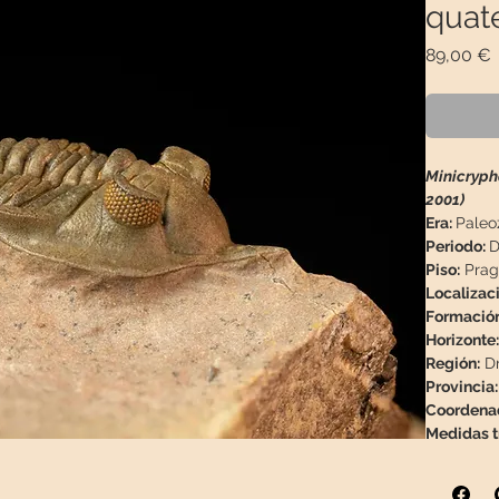
quat
P
89,00 €
Minicryph
2001)
Era:
Paleo
Periodo:
D
Piso:
Pragi
Localizaci
Formació
Horizonte:
Región:
Dr
Provincia:
Coordena
Medidas tr
Medidas m
Peso:
169g