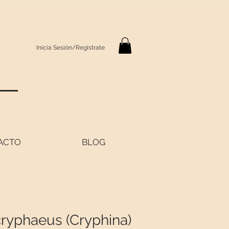
Inicia Sesión/Regístrate
S
ACTO
BLOG
cryphaeus (Cryphina)