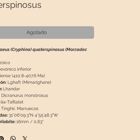
erspinosus
recio
Agotado
aeus (Cryphina) quaterspinosus (Morzadec
zoico
evónico inferior
ense (410.8-407.6 Ma)
ón:
Lghaft (Mimarighane)
n:
Lhandar
Dicranurus monstrosus
âa-Tafilalet
Tinghir, Marruecos
das:
31°06'09.3"N 4°55'48.3"W
ilobite:
16mm / 0,63"
atriz:
70 x 60 x 32mm / 2,76" x 2,36" x 1,26"
 / 0,374lb